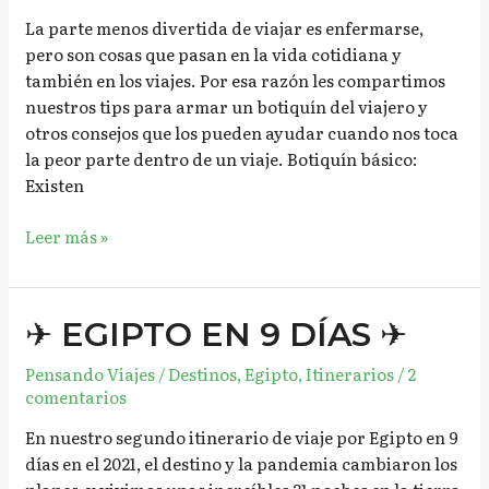
La parte menos divertida de viajar es enfermarse,
pero son cosas que pasan en la vida cotidiana y
también en los viajes. Por esa razón les compartimos
nuestros tips para armar un botiquín del viajero y
otros consejos que los pueden ayudar cuando nos toca
la peor parte dentro de un viaje. Botiquín básico:
Existen
Leer más »
✈︎
✈︎ EGIPTO EN 9 DÍAS ✈︎
EGIPTO
Pensando Viajes
/
Destinos
,
Egipto
,
Itinerarios
/
2
EN
comentarios
9
DÍAS
En nuestro segundo itinerario de viaje por Egipto en 9
✈︎
días en el 2021, el destino y la pandemia cambiaron los