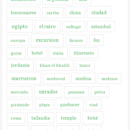
ciudad
buenosaires
china
caribe
egipto
el cairo
estambul
esfinge
excursion
fez
europa
faraon
hotel
itinerario
guiza
italia
jordania
khan el khalili
luxor
marruecos
medina
medieval
meknes
mirador
mercado
panama
petra
quehacer
pirámide
playa
riad
tour
templo
tailandia
roma