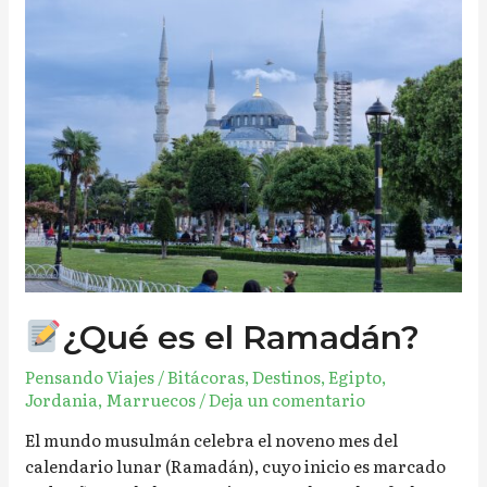
¿Qué
es
el
Ramadán?
¿Qué es el Ramadán?
Pensando Viajes
/
Bitácoras
,
Destinos
,
Egipto
,
Jordania
,
Marruecos
/
Deja un comentario
El mundo musulmán celebra el noveno mes del
calendario lunar (Ramadán), cuyo inicio es marcado