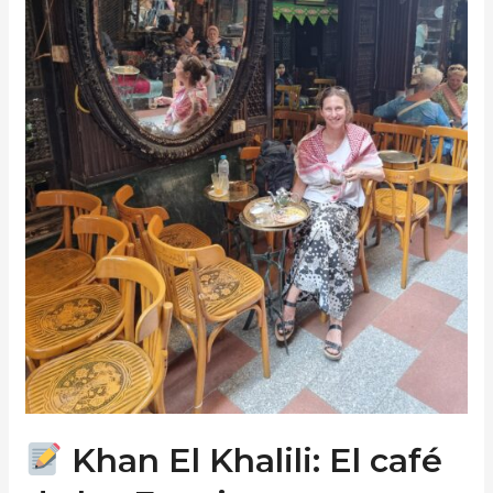
los
Espejos
Khan El Khalili: El café