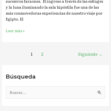
sucesivos faraones. El ingreso a través de las esfinges
y la luna iluminando la sala hipóstila fue una de las
más conmovedoras experiencias de nuestro viaje por
Egipto. El
Leer más »
1
2
Siguiente
→
Búsqueda
B
u
s