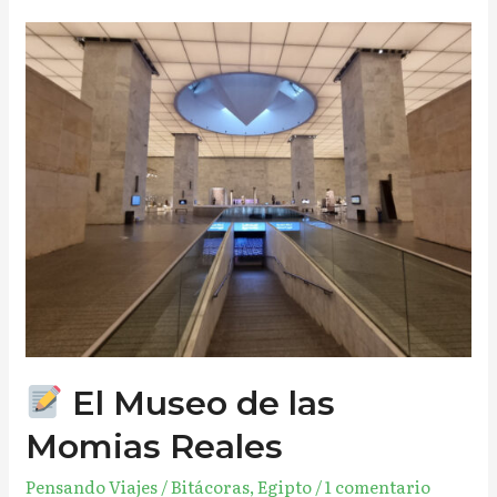
El
Museo
de
las
Momias
Reales
El Museo de las
Momias Reales
Pensando Viajes
/
Bitácoras
,
Egipto
/
1 comentario