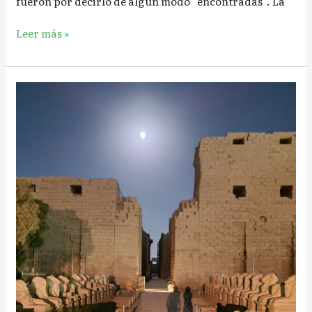
fueron por decirlo de algún modo “encontradas”. La
Leer más »
Templo
de
Karnak:
Luces
&
Sonidos