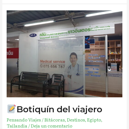
Botiquín
del
viajero
Botiquín del viajero
Pensando Viajes
/
Bitácoras
,
Destinos
,
Egipto
,
Tailandia
/
Deja un comentario