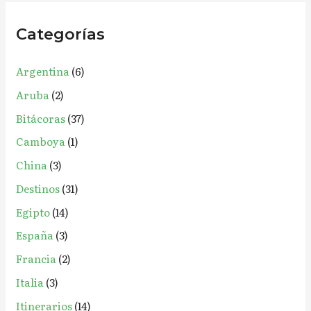
c
Categorías
a
r
Argentina
(6)
p
Aruba
(2)
o
r
Bitácoras
(37)
:
Camboya
(1)
China
(3)
Destinos
(31)
Egipto
(14)
España
(3)
Francia
(2)
Italia
(3)
Itinerarios
(14)