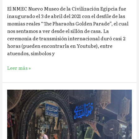
El NMEC Nuevo Museo de la Civilización Egipcia fue
inaugurado el 3 de abril del 2021 con el desfile de las
momias reales “The Pharaohs Golden Parade”, el cual
nos sentamos a ver desde el sillón de casa. La
ceremonia de transmisión internacional duró casi 2
horas (pueden encontrarla en Youtube), entre
atuendos, símbolos y
Leer más »
Khan
El
Khalili:
El
café
de