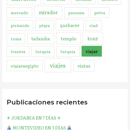
mirador
mercado
panama
petra
quehacer
pirámide
playa
riad
tour
templo
tailandia
roma
viajar
tranvia
turquia
turquía
viajes
vistas
viajaraegipto
Publicaciones recientes
✈︎ JORDANIA EN 7 DÍAS ✈︎
MONTEVIDEO EN 3 DÍAS