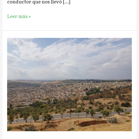
conductor que nos llevó […]
Leer más »
La
Medina
de
Fez
desde
lo
alto