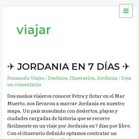
Ir
MAI
al
ME
contenido
viajar
✈︎
✈︎ JORDANIA EN 7 DÍAS ✈︎
JORDANIA
Pensando Viajes
/
Destinos
,
Itinerarios
,
Jordania
/
Deja
EN
un comentario
7
DÍAS
Dos sueños viajeros conocer Petra y flotar en el Mar
✈︎
Muerto, nos llevaron a marcar Jordania en nuestro
mapa. Un país musulmán con desiertos, playas y
ciudades cargadas de historia que se recorre
fácilmente en un viaje por Jordania en 7 días por libre.
Con el itinerario definido optamos contratar un