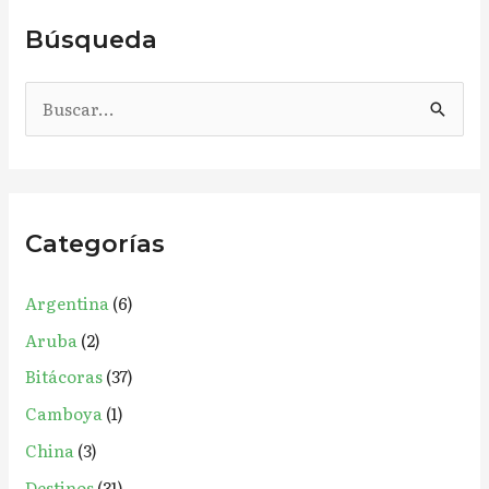
Búsqueda
B
u
s
c
Categorías
a
r
Argentina
(6)
p
Aruba
(2)
o
r
Bitácoras
(37)
:
Camboya
(1)
China
(3)
Destinos
(31)