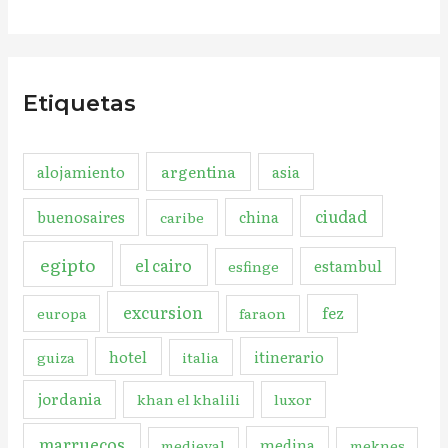
Etiquetas
argentina
alojamiento
asia
ciudad
buenosaires
china
caribe
egipto
el cairo
estambul
esfinge
excursion
fez
europa
faraon
hotel
itinerario
guiza
italia
jordania
khan el khalili
luxor
marruecos
medina
medieval
meknes