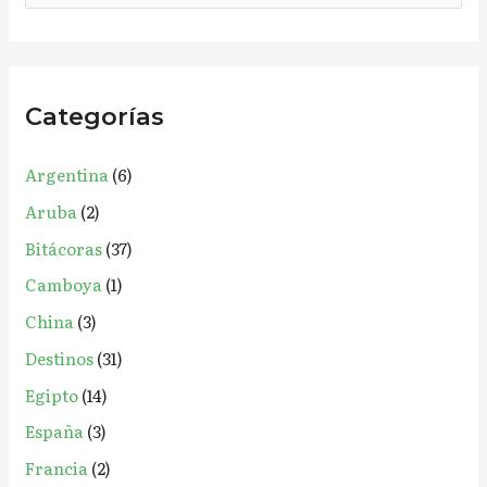
u
s
c
Categorías
a
r
Argentina
(6)
p
Aruba
(2)
o
r
Bitácoras
(37)
:
Camboya
(1)
China
(3)
Destinos
(31)
Egipto
(14)
España
(3)
Francia
(2)