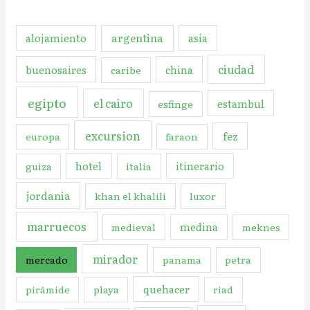
argentina
alojamiento
asia
ciudad
buenosaires
china
caribe
egipto
el cairo
estambul
esfinge
excursion
fez
europa
faraon
hotel
itinerario
guiza
italia
jordania
khan el khalili
luxor
marruecos
medina
medieval
meknes
mirador
mercado
panama
petra
quehacer
pirámide
playa
riad