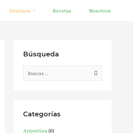
Destinos
Recetas
Nosotros
Búsqueda
B
u
s
c
a
Categorías
r
Argentina
(6)
p