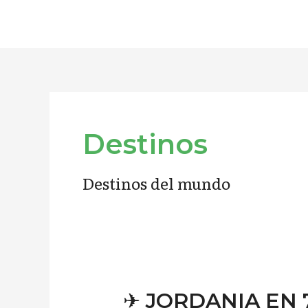
Ir
al
contenido
Paginación
de
entradas
Destinos
Destinos del mundo
✈︎
✈︎ JORDANIA EN 7