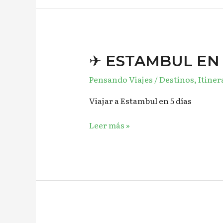
✈︎
✈︎ ESTAMBUL EN 
ESTAMBUL
Pensando Viajes
/
Destinos
,
Itiner
EN
5
Viajar a Estambul en 5 días
DÍAS
✈︎
Leer más »