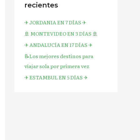
recientes
✈︎ JORDANIA EN 7 DÍAS ✈︎
🚢 MONTEVIDEO EN 3 DÍAS 🚢
✈︎ ANDALUCÍA EN 17 DÍAS ✈︎
📝Los mejores destinos para
viajar sola por primera vez
✈︎ ESTAMBUL EN 5 DÍAS ✈︎