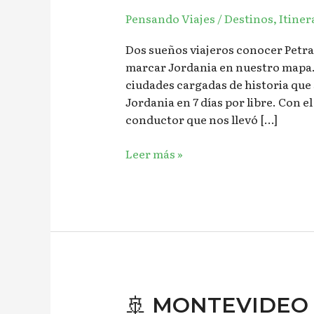
JORDANIA
Pensando Viajes
/
Destinos
,
Itiner
EN
7
Dos sueños viajeros conocer Petra 
DÍAS
marcar Jordania en nuestro mapa.
✈︎
ciudades cargadas de historia que 
Jordania en 7 días por libre. Con e
conductor que nos llevó […]
Leer más »
🚢
🚢 MONTEVIDEO E