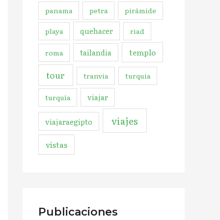
panama
petra
pirámide
quehacer
playa
riad
templo
tailandia
roma
tour
tranvia
turquia
viajar
turquía
viajes
viajaraegipto
vistas
Publicaciones