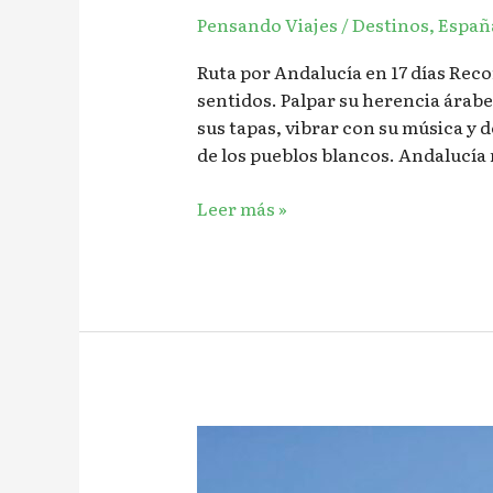
ANDALUCÍA
Pensando Viajes
/
Destinos
,
Españ
EN
17
Ruta por Andalucía en 17 días Recor
DÍAS
sentidos. Palpar su herencia árabe
✈︎
sus tapas, vibrar con su música y d
de los pueblos blancos. Andalucía
Leer más »
📝
Los