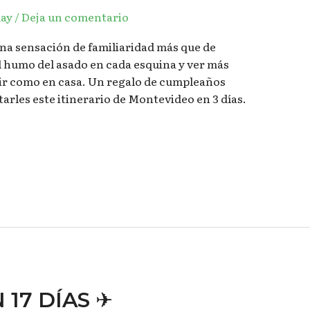
ay
/
Deja un comentario
una sensación de familiaridad más que de
l humo del asado en cada esquina y ver más
ir como en casa. Un regalo de cumpleaños
tarles este itinerario de Montevideo en 3 días.
17 DÍAS ✈︎