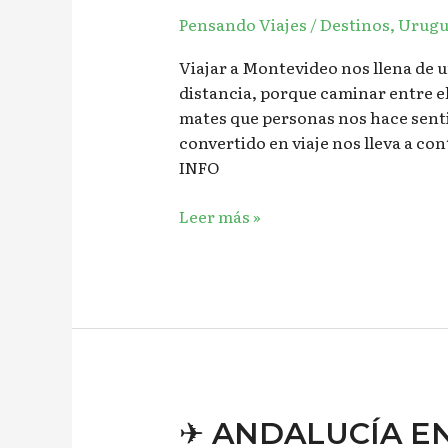
MONTEVIDEO
Pensando Viajes
/
Destinos
,
Urugu
EN
3
Viajar a Montevideo nos llena de 
DÍAS
distancia, porque caminar entre e
🚢
mates que personas nos hace sent
convertido en viaje nos lleva a con
INFO
Leer más »
✈︎
✈︎ ANDALUCÍA EN 