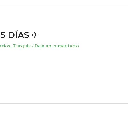
5 DÍAS ✈︎
arios
,
Turquía
/
Deja un comentario