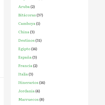
o
Aruba
(2)
r
Bitácoras
(37)
:
Camboya
(1)
China
(3)
Destinos
(31)
Egipto
(14)
España
(3)
Francia
(2)
Italia
(3)
Itinerarios
(14)
Jordania
(4)
Marruecos
(8)