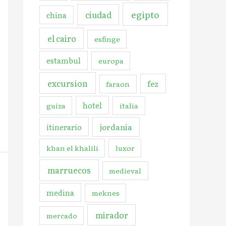
egipto
ciudad
china
el cairo
esfinge
estambul
europa
excursion
fez
faraon
hotel
guiza
italia
jordania
itinerario
khan el khalili
luxor
marruecos
medieval
medina
meknes
mirador
mercado