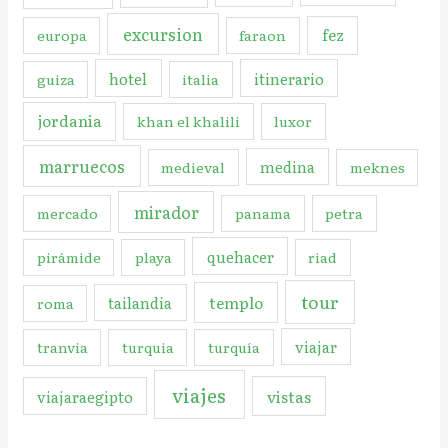
excursion
fez
europa
faraon
hotel
itinerario
guiza
italia
jordania
khan el khalili
luxor
marruecos
medina
medieval
meknes
mirador
mercado
panama
petra
quehacer
pirámide
playa
riad
tour
templo
tailandia
roma
viajar
tranvia
turquia
turquía
viajes
vistas
viajaraegipto