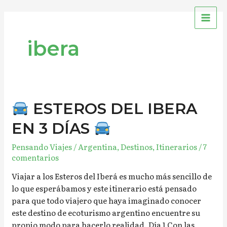
Ir
MAI
al
ME
contenido
ibera
ESTEROS DEL IBERA
ESTEROS
EN 3 DÍAS
DEL
IBERA
Pensando Viajes
/
Argentina
,
Destinos
,
Itinerarios
/
7
EN
comentarios
3
Viajar a los Esteros del Iberá es mucho más sencillo de
DÍAS
lo que esperábamos y este itinerario está pensado
para que todo viajero que haya imaginado conocer
este destino de ecoturismo argentino encuentre su
propio modo para hacerlo realidad. Día 1 Con las