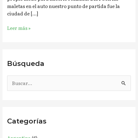
maletas en el auto nuestro punto de partida fue la
ciudad de […]
Leer más »
Búsqueda
B
u
s
c
Categorías
a
r
Argentina
(6)