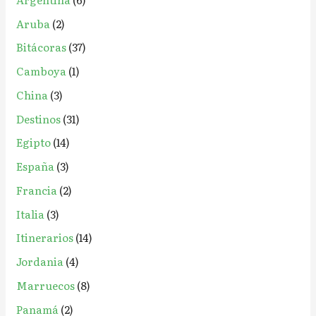
p
Aruba
(2)
o
r
Bitácoras
(37)
:
Camboya
(1)
China
(3)
Destinos
(31)
Egipto
(14)
España
(3)
Francia
(2)
Italia
(3)
Itinerarios
(14)
Jordania
(4)
Marruecos
(8)
Panamá
(2)