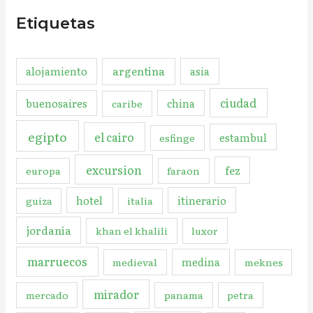
Etiquetas
argentina
alojamiento
asia
ciudad
buenosaires
china
caribe
egipto
el cairo
estambul
esfinge
excursion
fez
europa
faraon
hotel
itinerario
guiza
italia
jordania
khan el khalili
luxor
marruecos
medina
medieval
meknes
mirador
mercado
panama
petra