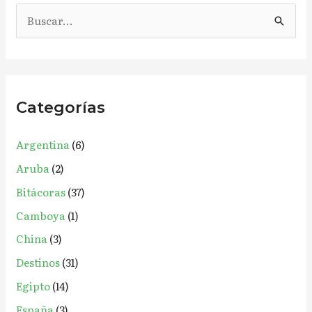
B
u
s
c
Categorías
a
r
Argentina
(6)
p
Aruba
(2)
o
r
Bitácoras
(37)
:
Camboya
(1)
China
(3)
Destinos
(31)
Egipto
(14)
España
(3)