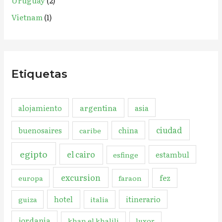
Uruguay
(2)
Vietnam
(1)
Etiquetas
argentina
alojamiento
asia
ciudad
buenosaires
china
caribe
egipto
el cairo
estambul
esfinge
excursion
fez
europa
faraon
hotel
itinerario
guiza
italia
jordania
khan el khalili
luxor