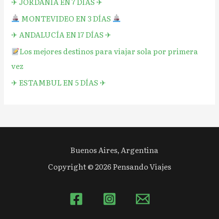
✈︎ JORDANIA EN 7 DÍAS ✈︎
MONTEVIDEO EN 3 DÍAS
✈︎ ANDALUCÍA EN 17 DÍAS ✈︎
Los mejores destinos para viajar sola por primera
vez
✈︎ ESTAMBUL EN 5 DÍAS ✈︎
Buenos Aires, Argentina
Copyright © 2026 Pensando Viajes