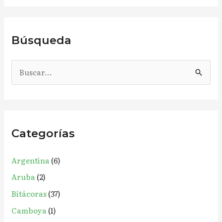
Búsqueda
B
u
s
c
Categorías
a
r
Argentina
(6)
p
Aruba
(2)
o
r
Bitácoras
(37)
:
Camboya
(1)