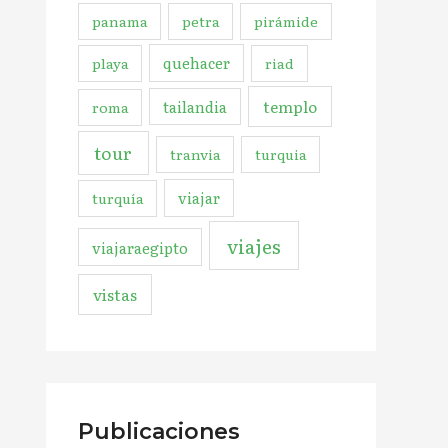
panama
petra
pirámide
quehacer
playa
riad
templo
tailandia
roma
tour
tranvia
turquia
viajar
turquía
viajes
viajaraegipto
vistas
Publicaciones