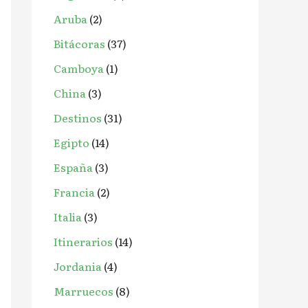
o
Aruba
(2)
r
Bitácoras
(37)
:
Camboya
(1)
China
(3)
Destinos
(31)
Egipto
(14)
España
(3)
Francia
(2)
Italia
(3)
Itinerarios
(14)
Jordania
(4)
Marruecos
(8)