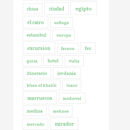
egipto
ciudad
china
el cairo
esfinge
estambul
europa
excursion
fez
faraon
hotel
guiza
italia
jordania
itinerario
khan el khalili
luxor
marruecos
medieval
medina
meknes
mirador
mercado