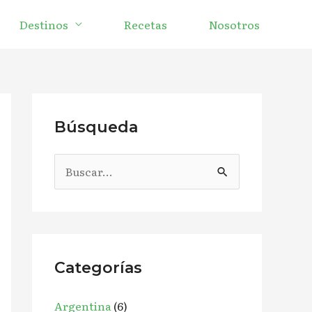
Destinos
Recetas
Nosotros
Búsqueda
B
u
s
c
a
Categorías
r
Argentina
(6)
p