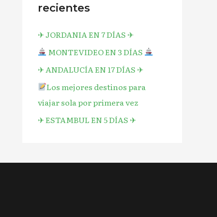
recientes
✈︎ JORDANIA EN 7 DÍAS ✈︎
MONTEVIDEO EN 3 DÍAS
✈︎ ANDALUCÍA EN 17 DÍAS ✈︎
Los mejores destinos para
viajar sola por primera vez
✈︎ ESTAMBUL EN 5 DÍAS ✈︎