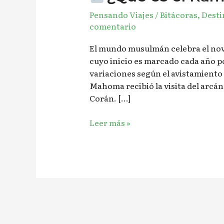
Pensando Viajes
/
Bitácoras
,
Desti
comentario
El mundo musulmán celebra el nov
cuyo inicio es marcado cada año por
variaciones según el avistamiento d
Mahoma recibió la visita del arcán
Corán. […]
Leer más »