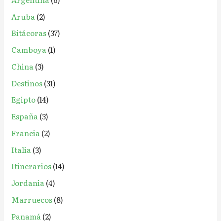
p
Aruba
(2)
o
r
Bitácoras
(37)
:
Camboya
(1)
China
(3)
Destinos
(31)
Egipto
(14)
España
(3)
Francia
(2)
Italia
(3)
Itinerarios
(14)
Jordania
(4)
Marruecos
(8)
Panamá
(2)