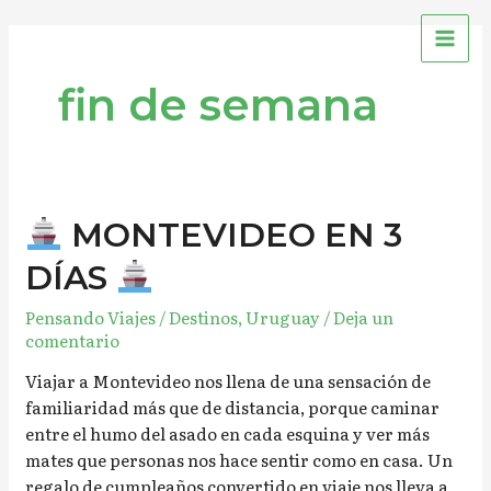
Ir
MAI
al
ME
contenido
fin de semana
MONTEVIDEO EN 3
MONTEVIDEO
DÍAS
EN
3
Pensando Viajes
/
Destinos
,
Uruguay
/
Deja un
DÍAS
comentario
Viajar a Montevideo nos llena de una sensación de
familiaridad más que de distancia, porque caminar
entre el humo del asado en cada esquina y ver más
mates que personas nos hace sentir como en casa. Un
regalo de cumpleaños convertido en viaje nos lleva a