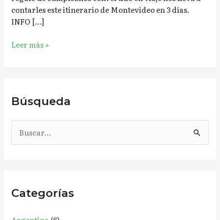
contarles este itinerario de Montevideo en 3 días.
INFO […]
Leer más »
Búsqueda
B
u
s
c
Categorías
a
r
Argentina
(6)