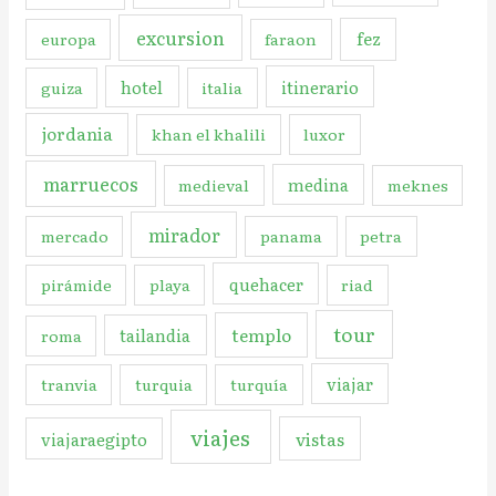
excursion
fez
europa
faraon
hotel
itinerario
guiza
italia
jordania
khan el khalili
luxor
marruecos
medina
medieval
meknes
mirador
mercado
panama
petra
quehacer
pirámide
playa
riad
tour
templo
tailandia
roma
viajar
tranvia
turquia
turquía
viajes
vistas
viajaraegipto