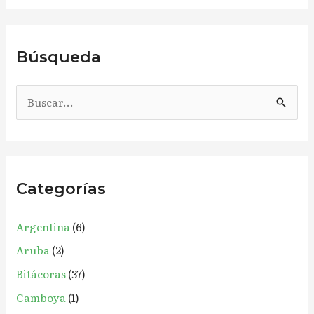
Búsqueda
B
u
s
c
Categorías
a
r
Argentina
(6)
p
Aruba
(2)
o
r
Bitácoras
(37)
:
Camboya
(1)