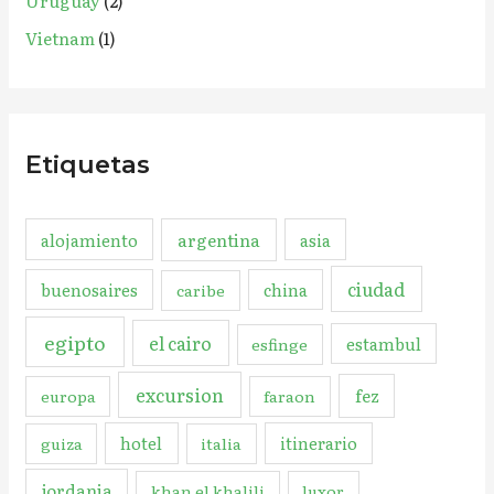
Uruguay
(2)
Vietnam
(1)
Etiquetas
argentina
alojamiento
asia
ciudad
buenosaires
china
caribe
egipto
el cairo
estambul
esfinge
excursion
fez
europa
faraon
hotel
itinerario
guiza
italia
jordania
khan el khalili
luxor